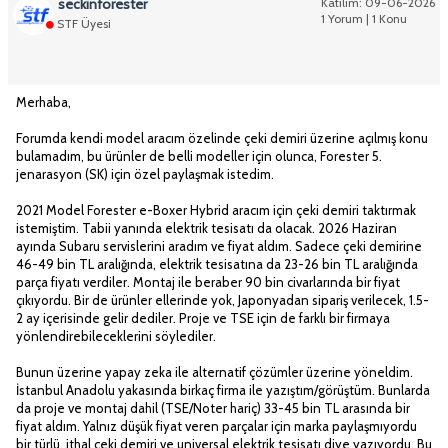
seckinforester
Katılım: 09-06-2026
1 Yorum | 1 Konu
STF Üyesi
Merhaba,
Forumda kendi model aracım özelinde çeki demiri üzerine açılmış konu
bulamadım, bu ürünler de belli modeller için olunca, Forester 5.
jenarasyon (SK) için özel paylaşmak istedim.
2021 Model Forester e-Boxer Hybrid aracım için çeki demiri taktırmak
istemiştim. Tabii yanında elektrik tesisatı da olacak. 2026 Haziran
ayında Subaru servislerini aradım ve fiyat aldım. Sadece çeki demirine
46-49 bin TL aralığında, elektrik tesisatına da 23-26 bin TL aralığında
parça fiyatı verdiler. Montaj ile beraber 90 bin civarlarında bir fiyat
çıkıyordu. Bir de ürünler ellerinde yok, Japonyadan sipariş verilecek, 1.5-
2 ay içerisinde gelir dediler. Proje ve TSE için de farklı bir firmaya
yönlendirebileceklerini söylediler.
Bunun üzerine yapay zeka ile alternatif çözümler üzerine yöneldim.
İstanbul Anadolu yakasında birkaç firma ile yazıştım/görüştüm. Bunlarda
da proje ve montaj dahil (TSE/Noter hariç) 33-45 bin TL arasında bir
fiyat aldım. Yalnız düşük fiyat veren parçalar için marka paylaşmıyordu
bir türlü, ithal çeki demiri ve universal elektrik tesisatı diye yazıyordu. Bu