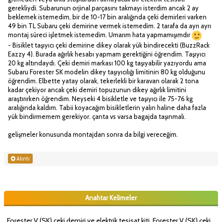
gerekliydi. Subarunun orjinal parçasını takmayı isterdim ancak 2 ay
beklemek istemedim, bir de 10-17 bin aralığında çeki demirleri varken
49 bin TL Subaru çeki demirine vermek istemedim. 2 tarafa da ayrı ayrı
montaj süreci işletmek istemedim. Umarım hata yapmamışımdır
- Bisiklet taşıyıcı çeki demirine dikey olarak yük bindirecekti (BuzzRack
Eazzy 4). Burada ağırlık hesabı yapmam gerektiğini öğrendim. Taşıyıcı
20 kg altındaydı. Çeki demiri markası 100 kg taşıyabilir yazıyordu ama
Subaru Forester SK modelin dikey taşıyıcılığı limitinin 80 kg olduğunu
öğrendim. Elbette yatay olarak, tekerlekli bir karavan olarak 2 tona
kadar çekiyor ancak çeki demiri topuzunun dikey ağırlık limitini
araştırırken öğrendim. Neyseki 4 bisikletle ve taşıyıcı ile 75-76 kg
aralığında kaldım. Tabii koyacağım bisikletlerin yalın haline daha fazla
yük bindirmemem gerekiyor. çanta vs varsa bagajda taşınmalı.
gelişmeler konusunda montajdan sonra da bilgi vereceğim.
Alıntı
Anahtar Kelimeler
Forester V (SK) çeki demiri ve elektrik tesisat kiti, Forester V (SK) çeki