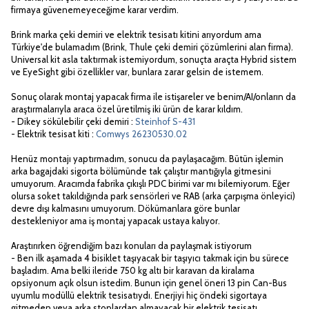
firmaya güvenemeyeceğime karar verdim.
Brink marka çeki demiri ve elektrik tesisatı kitini arıyordum ama
Türkiye'de bulamadım (Brink, Thule çeki demiri çözümlerini alan firma).
Universal kit asla taktırmak istemiyordum, sonuçta araçta Hybrid sistem
ve EyeSight gibi özellikler var, bunlara zarar gelsin de istemem.
Sonuç olarak montaj yapacak firma ile istişareler ve benim/AI/onların da
araştırmalarıyla araca özel üretilmiş iki ürün de karar kıldım.
- Dikey sökülebilir çeki demiri :
Steinhof S-431
- Elektrik tesisat kiti :
Comwys 26230530.02
Henüz montajı yaptırmadım, sonucu da paylaşacağım. Bütün işlemin
arka bagajdaki sigorta bölümünde tak çalıştır mantığıyla gitmesini
umuyorum. Aracımda fabrika çıkışlı PDC birimi var mı bilemiyorum. Eğer
olursa soket takıldığında park sensörleri ve RAB (arka çarpışma önleyici)
devre dışı kalmasını umuyorum. Dökümanlara göre bunlar
destekleniyor ama iş montaj yapacak ustaya kalıyor.
Araştırırken öğrendiğim bazı konuları da paylaşmak istiyorum
- Ben ilk aşamada 4 bisiklet taşıyacak bir taşıyıcı takmak için bu sürece
başladım. Ama belki ileride 750 kg altı bir karavan da kiralama
opsiyonum açık olsun istedim. Bunun için genel öneri 13 pin Can-Bus
uyumlu modüllü elektrik tesisatıydı. Enerjiyi hiç öndeki sigortaya
gitmeden veya arka stoplardan almayacak bir elektrik tesisatı