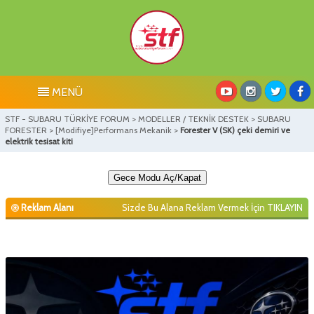
MENÜ
STF - SUBARU TÜRKİYE FORUM
>
MODELLER / TEKNİK DESTEK
>
SUBARU
FORESTER
>
[Modifiye]Performans Mekanik
>
Forester V (SK) çeki demiri ve
elektrik tesisat kiti
Gece Modu Aç/Kapat
Reklam Alanı
Sizde Bu Alana Reklam Vermek İçin
TIKLAYIN