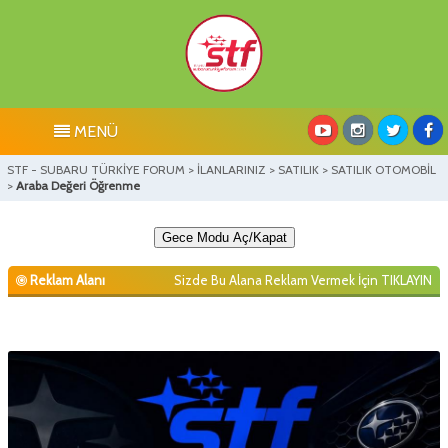
MENÜ
STF - SUBARU TÜRKİYE FORUM
>
İLANLARINIZ
>
SATILIK
>
SATILIK OTOMOBİL
>
Araba Değeri Öğrenme
Gece Modu Aç/Kapat
Reklam Alanı
Sizde Bu Alana Reklam Vermek İçin
TIKLAYIN