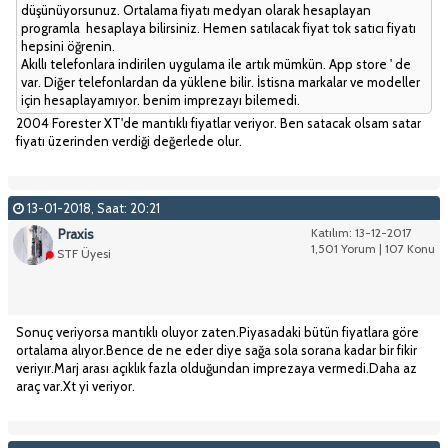
düşünüyorsunuz. Ortalama fiyatı medyan olarak hesaplayan
programla hesaplaya bilirsiniz. Hemen satılacak fiyat tok satıcı fiyatı
hepsini öğrenin.
Akıllı telefonlara indirilen uygulama ile artık mümkün. App store ' de
var. Diğer telefonlardan da yüklene bilir. İstisna markalar ve modeller
için hesaplayamıyor. benim imprezayı bilemedi.
2004 Forester XT'de mantıklı fiyatlar veriyor. Ben satacak olsam satar
fiyatı üzerinden verdiği değerlede olur.
13-01-2018, Saat: 20:21
Praxis
Katılım: 13-12-2017
1,501 Yorum | 107 Konu
STF Üyesi
Sonuç veriyorsa mantıklı oluyor zaten.Piyasadaki bütün fiyatlara göre
ortalama alıyor.Bence de ne eder diye sağa sola sorana kadar bir fikir
veriyır.Marj arası açıklık fazla olduğundan imprezaya vermedi.Daha az
araç var.Xt yi veriyor.