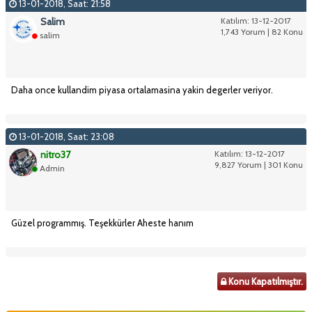
13-01-2018, Saat: 21:58
Salim
Katılım: 13-12-2017
1,743 Yorum | 82 Konu
salim
Daha once kullandim piyasa ortalamasina yakin degerler veriyor.
13-01-2018, Saat: 23:08
nitro37
Katılım: 13-12-2017
9,827 Yorum | 301 Konu
Admin
Güzel programmış. Teşekkürler Aheste hanım
Konu Kapatılmıştır.