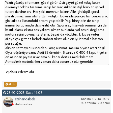
Yakıtı güzel performansı güzel görüntüsü gayet güzel kolay kolay
eskimeyecek bir tasarıma sahip bir araç. Arkadan itişli lerin en iyi yol
tutanı da yine brz. Her şekil memnun kalınır. Aile için küçük çocuk
sıkıntı olmaz ama aile fertleri yetişkin boyunda gençse her coupe araç
gibi arkada klostrofobi ortamı yaşatabilir. Yaşlı bireylerin de binip
inmesi bu tip araçlarda sıkıntılı olur. Spor araç hissiyatı vermesi için de
kasıtlı olarak ekstra ses yalıtımı olmaz bunlarda, yol sesini değil ama
motor sesini duymanız istenir. Bagajı da küçüktür. İki kişiye yeter
aileye çok gitmez bebek arabası sıkıntı olur, en iyi ihtimalle baston
puset sığar.
Alırken satmayı düşünerek bu araç alınmaz, malum piyasa aracı değil.
Öyle düşünüyorsanız Audi S3 öneririm, 5 saniye 0-100 4 kapı, 4 çeker
en azından piyasası var ama bu kadar dertsiz midir bilemem.
Atmosferik motorlar her zaman daha sorunsuz olur genelde.
Teşekkür ederim abi
Alıntı
28-10-2025, Saat: 14:02
atahanozbek
Katılım: 09-10-2019
104 Yorum | 20 Konu
atahanozbek