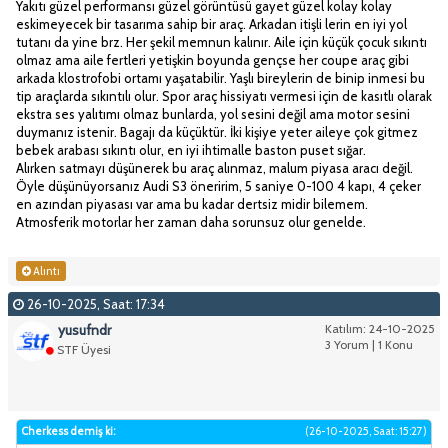
Yakıtı güzel performansı güzel görüntüsü gayet güzel kolay kolay
eskimeyecek bir tasarıma sahip bir araç. Arkadan itişli lerin en iyi yol
tutanı da yine brz. Her şekil memnun kalınır. Aile için küçük çocuk sıkıntı
olmaz ama aile fertleri yetişkin boyunda gençse her coupe araç gibi
arkada klostrofobi ortamı yaşatabilir. Yaşlı bireylerin de binip inmesi bu
tip araçlarda sıkıntılı olur. Spor araç hissiyatı vermesi için de kasıtlı olarak
ekstra ses yalıtımı olmaz bunlarda, yol sesini değil ama motor sesini
duymanız istenir. Bagajı da küçüktür. İki kişiye yeter aileye çok gitmez
bebek arabası sıkıntı olur, en iyi ihtimalle baston puset sığar.
Alırken satmayı düşünerek bu araç alınmaz, malum piyasa aracı değil.
Öyle düşünüyorsanız Audi S3 öneririm, 5 saniye 0-100 4 kapı, 4 çeker
en azından piyasası var ama bu kadar dertsiz midir bilemem.
Atmosferik motorlar her zaman daha sorunsuz olur genelde.
Alıntı
26-10-2025, Saat: 17:34
yusufndr
Katılım: 24-10-2025
3 Yorum | 1 Konu
STF Üyesi
Cherkess demiş ki:
(26-10-2025, Saat: 15:27)