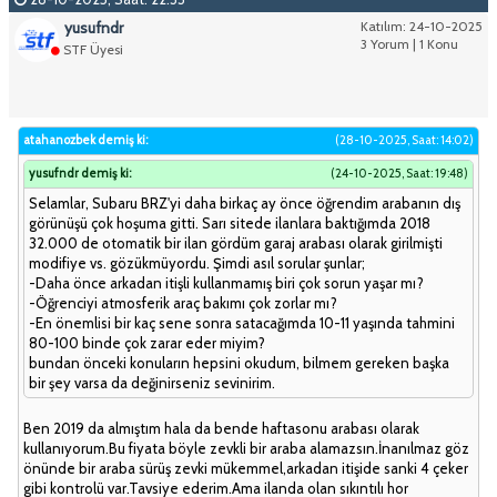
yusufndr
Katılım: 24-10-2025
3 Yorum | 1 Konu
STF Üyesi
atahanozbek demiş ki:
(28-10-2025, Saat: 14:02)
yusufndr demiş ki:
(24-10-2025, Saat: 19:48)
Selamlar, Subaru BRZ'yi daha birkaç ay önce öğrendim arabanın dış
görünüşü çok hoşuma gitti. Sarı sitede ilanlara baktığımda 2018
32.000 de otomatik bir ilan gördüm garaj arabası olarak girilmişti
modifiye vs. gözükmüyordu. Şimdi asıl sorular şunlar;
-Daha önce arkadan itişli kullanmamış biri çok sorun yaşar mı?
-Öğrenciyi atmosferik araç bakımı çok zorlar mı?
-En önemlisi bir kaç sene sonra satacağımda 10-11 yaşında tahmini
80-100 binde çok zarar eder miyim?
bundan önceki konuların hepsini okudum, bilmem gereken başka
bir şey varsa da değinirseniz sevinirim.
Ben 2019 da almıştım hala da bende haftasonu arabası olarak
kullanıyorum.Bu fiyata böyle zevkli bir araba alamazsın.İnanılmaz göz
önünde bir araba sürüş zevki mükemmel,arkadan itişide sanki 4 çeker
gibi kontrolü var.Tavsiye ederim.Ama ilanda olan sıkıntılı hor