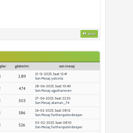
alıntı
plar:
gösterim:
son mesaj
21-12-2025, Saat: 12:41
1
2,811
Son Mesaj
:
yalcinlu
28-06-2025, Saat: 10:40
2
474
Son Mesaj
:
oguzhaneren
27-06-2025, Saat: 22:20
2
503
Son Mesaj
:
ataman_74
26-02-2025, Saat: 08:12
3
586
Son Mesaj
:
furtherquiterdeeper
03-02-2025, Saat: 08:10
3
526
Son Mesaj
:
furtherquiterdeeper