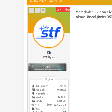
14-06-2022, Saat: 10:37
çevrimdışı
Merhabalar... Subaru ail
olması önceliğimiz) 053
Zfr
STF Üyesi
Bilgiler
Ad Soyad:
Zafer
Meslek:
Memur
Nereden:
Marka:
14 Bolu
Model
SUBARU
ve Yıl:
İMPREZA 2008
Yaş:
34