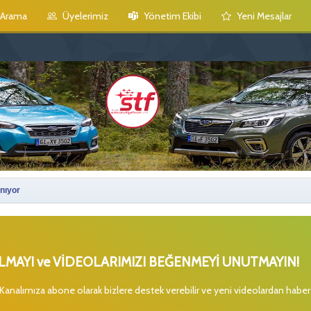
Arama
Üyelerimiz
Yönetim Ekibi
Yeni Mesajlar
nıyor
MAYI ve VİDEOLARIMIZI BEĞENMEYİ UNUTMAYIN!
 Kanalımıza abone olarak bizlere destek verebilir ve yeni videolardan habe