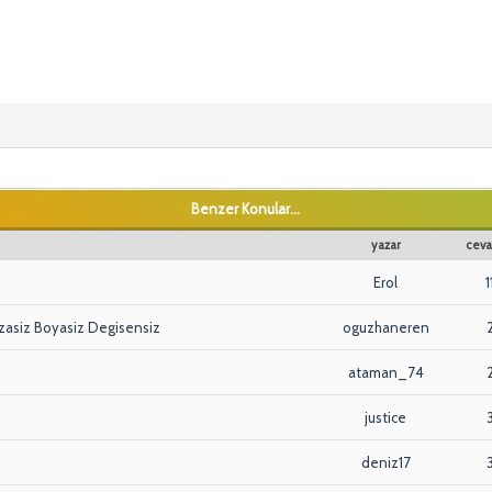
Benzer Konular...
yazar
ceva
Erol
1
azasiz Boyasiz Degisensiz
oguzhaneren
ataman_74
justice
deniz17