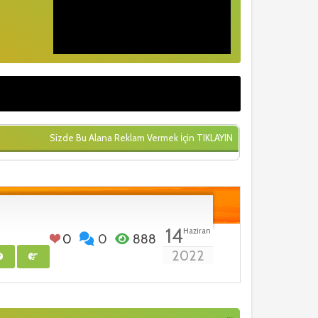
Sizde Bu Alana Reklam Vermek İçin
TIKLAYIN
14
Haziran
0
0
888
2022