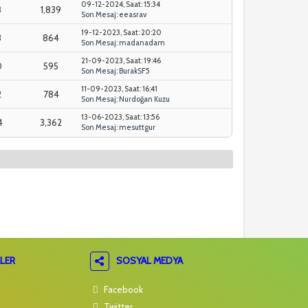
09-12-2024, Saat: 15:34
8
1,839
Son Mesaj
:
eeasrav
19-12-2023, Saat: 20:20
3
864
Son Mesaj
:
madanadam
21-09-2023, Saat: 19:46
0
595
Son Mesaj
:
BurakSF5
11-09-2023, Saat: 16:41
2
784
Son Mesaj
:
Nurdoğan Kuzu
13-06-2023, Saat: 13:56
4
3,362
Son Mesaj
:
mesuttgur
LER
SOSYAL MEDYA
Facebook
Twitter