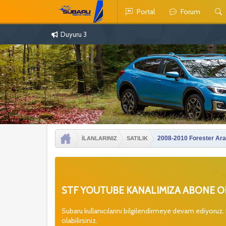
Portal
Forum
Duyuru 3
2008-2010 Forester Ara
İLANLARINIZ
SATILIK
STF YOUTUBE KANALIMIZA ABONE OL
Subaru kullanıcılarını bilgilendirmeye devam ediyoruz.
olabilirsiniz.