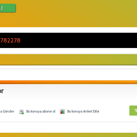
LE
 782278
r
na Gönder
Bu konuya abone ol
Bu konuya Anket Ekle