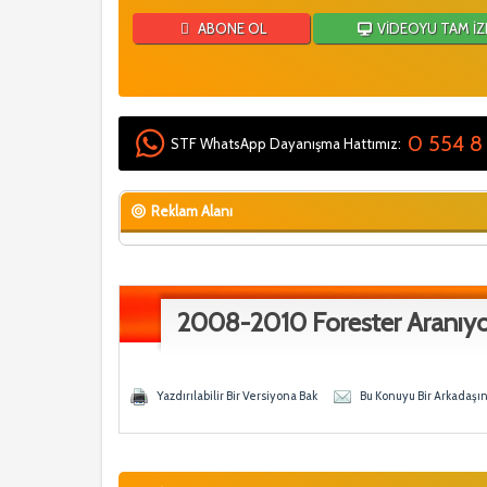
ABONE OL
VİDEOYU TAM İZ
0 554 8
STF WhatsApp Dayanışma Hattımız:
Reklam Alanı
2008-2010 Forester Aranıyo
- 0 Ortalama
n
Yazdırılabilir Bir Versiyona Bak
Bu Konuyu Bir Arkadaşı