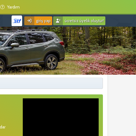
Yardım
giriş yap
ücretsiz üyelik oluştur!
rdar