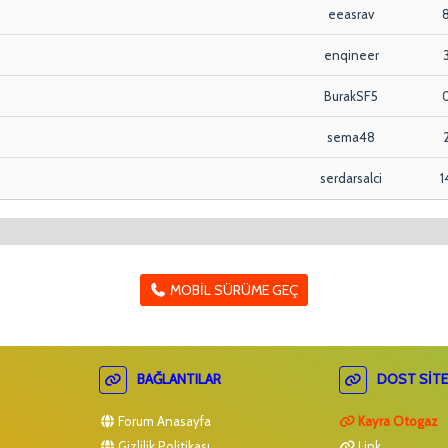
eeasrav
enqineer
BurakSF5
sema48
serdarsalci
1
MOBIL SÜRÜME GEÇ
BAĞLANTILAR
DOST SITE
Forum Anasayfa
Kayra Otogaz
Gizlilik Politikası
Link