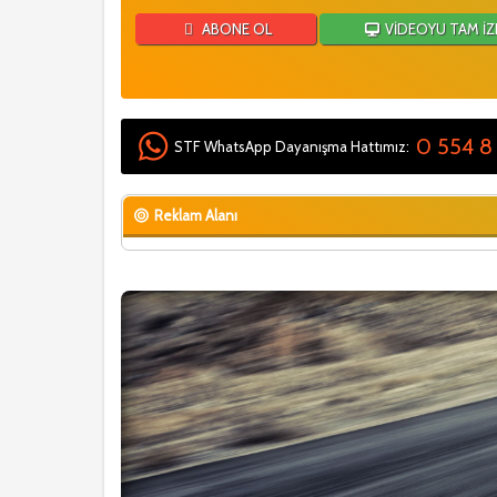
ABONE OL
VİDEOYU TAM İZ
0 554 8
STF WhatsApp Dayanışma Hattımız:
Reklam Alanı