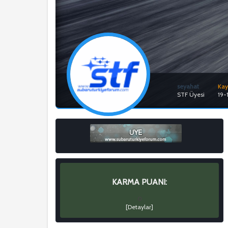
seyahat
Kayı
STF Üyesi
19-
KARMA PUANI:
0
[
Detaylar
]