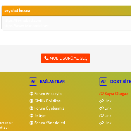
seyahat İmzası
https://teknobird.com
https://www.teknoroid.net
MOBIL SÜRÜME GEÇ
BAĞLANTILAR
DOST SITE
Forum Anasayfa
Kayra Otogaz
Gizlilik Politikası
Link
Forum Üyelerimiz
Link
İletişim
Link
Forum Yöneticileri
Link
etsiz bir
ektedir.