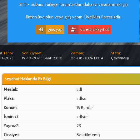
STF - Subaru Türkiye Forum'undan daha iyi yararlanmak için
lütfen üye olun veya giriş yapın. Üyelikler ücretsizdir.
giriş yap
ücretsiz kayıt ol!
t Tarihi:
Son Ziyaret
Zaman:
Statü:
10-2023
19-10-2023, Saat: 23:30
06-08-2026 13:04
Çevrimdışı
seyahat Hakkında Ek Bilgi
Meslek:
sdf
Plaka:
sdfsd
Konum:
15 Burdur
İsminiz?:
sdfsdf
Yaşınız?:
23
Cinsiyet:
Belirtilmemiş