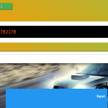
LE
 782278
Kapat