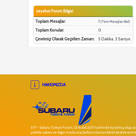
seyahat Forum Bilgisi
Toplam Mesajlar:
1
(
Tüm Mesajları Bul
)
Toplam Konular:
0
Çevrimiçi Olarak Geçirilen Zaman:
5 Dakika, 3 Saniye
HAKKIMIZDA
STF - Subaru Türkiye Forum, 25 Aralık 2017 tarihinde kurulmuş olup, ücr
şekilde subaru ve diğer marka araç kullanıcılarına teknik destek verm