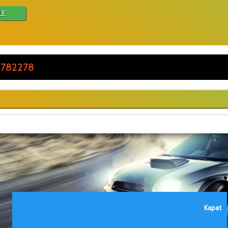
LE
 782278
Kapat