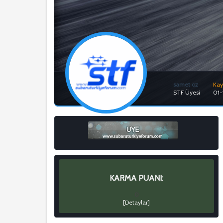
samet oz
Kayı
STF Üyesi
01-
KARMA PUANI:
0
[
Detaylar
]