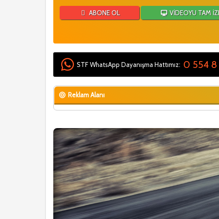
ABONE OL
VİDEOYU TAM İZ
0 554 8
STF WhatsApp Dayanışma Hattımız:
Reklam Alanı