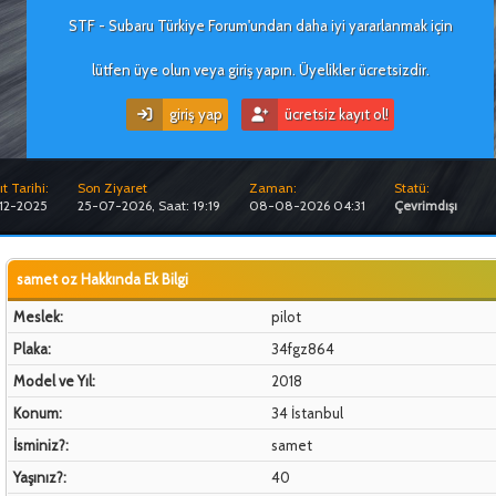
STF - Subaru Türkiye Forum'undan daha iyi yararlanmak için
lütfen üye olun veya giriş yapın. Üyelikler ücretsizdir.
giriş yap
ücretsiz kayıt ol!
t Tarihi:
Son Ziyaret
Zaman:
Statü:
12-2025
25-07-2026, Saat: 19:19
08-08-2026 04:31
Çevrimdışı
samet oz Hakkında Ek Bilgi
Meslek:
pilot
Plaka:
34fgz864
Model ve Yıl:
2018
Konum:
34 İstanbul
İsminiz?:
samet
Yaşınız?:
40