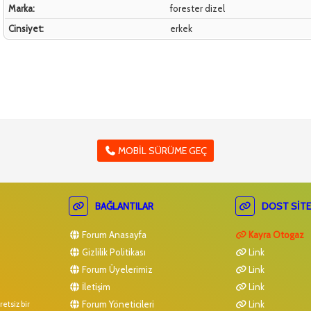
Marka:
forester dizel
Cinsiyet:
erkek
MOBIL SÜRÜME GEÇ
BAĞLANTILAR
DOST SITE
Forum Anasayfa
Kayra Otogaz
Gizlilik Politikası
Link
Forum Üyelerimiz
Link
İletişim
Link
Forum Yöneticileri
Link
etsiz bir