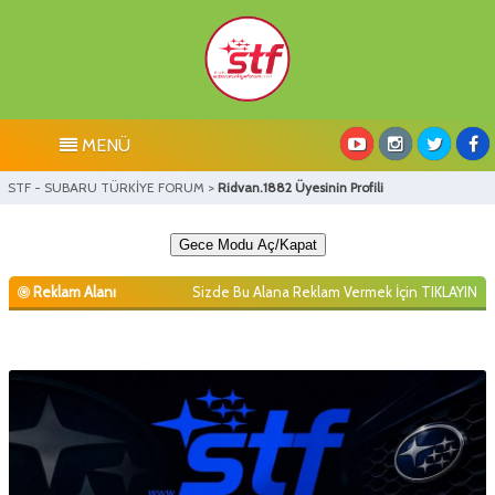
MENÜ
STF - SUBARU TÜRKİYE FORUM
>
Ridvan.1882 Üyesinin Profili
Gece Modu Aç/Kapat
Reklam Alanı
Sizde Bu Alana Reklam Vermek İçin
TIKLAYIN