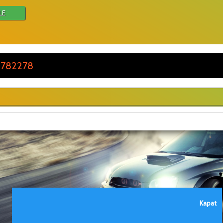
LE
 782278
Kapat