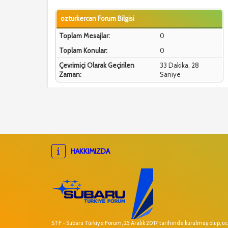
ozturkercan Forum Bilgisi
Toplam Mesajlar:
0
Toplam Konular:
0
Çevrimiçi Olarak Geçirilen
33 Dakika, 28
Zaman:
Saniye
HAKKIMIZDA
STF - Subaru Türkiye Forum, 25 Aralık 2017 tarihinde kurulmuş olup, ücr