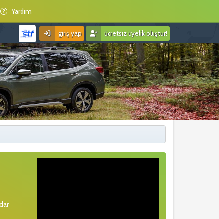
Yardım
giriş yap
ücretsiz üyelik oluştur!
rdar