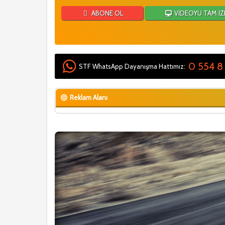
ABONE OL
VİDEOYU TAM İZ
0 554 8
STF WhatsApp Dayanışma Hattımız:
Reklam Alanı