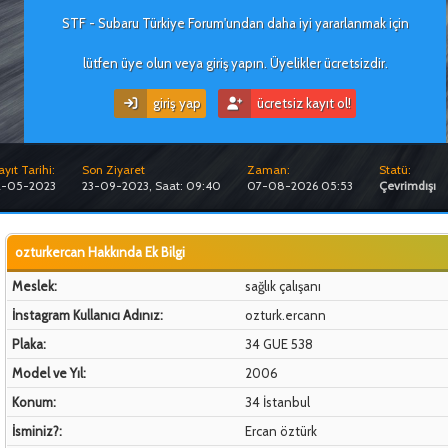
STF - Subaru Türkiye Forum'undan daha iyi yararlanmak için
lütfen üye olun veya giriş yapın. Üyelikler ücretsizdir.
giriş yap
ücretsiz kayıt ol!
ayıt Tarihi:
Son Ziyaret
Zaman:
Statü:
2-05-2023
23-09-2023, Saat: 09:40
07-08-2026 05:53
Çevrimdışı
ozturkercan Hakkında Ek Bilgi
Meslek:
sağlık çalışanı
İnstagram Kullanıcı Adınız:
ozturk.ercann
Plaka:
34 GUE 538
Model ve Yıl:
2006
Konum:
34 İstanbul
İsminiz?:
Ercan öztürk