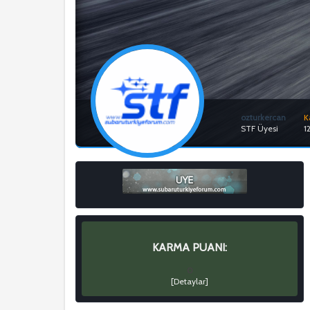
ozturkercan
K
STF Üyesi
1
KARMA PUANI:
0
[
Detaylar
]