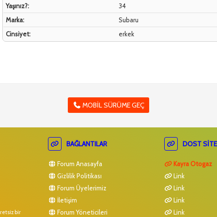
Yaşınız?:
34
Marka:
Subaru
Cinsiyet:
erkek
MOBIL SÜRÜME GEÇ
BAĞLANTILAR
DOST SITE
Forum Anasayfa
Kayra Otogaz
Gizlilik Politikası
Link
Forum Üyelerimiz
Link
İletişim
Link
Forum Yöneticileri
Link
etsiz bir