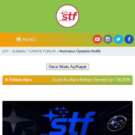
MENÜ
STF - SUBARU TÜRKİYE FORUM
>
Normancı Üyesinin Profili
Gece Modu Aç/Kapat
Reklam Alanı
Sizde Bu Alana Reklam Vermek İçin
TIKLAYIN