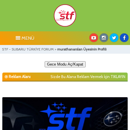
MENÜ
STF - SUBARU TÜRKİYE FORUM
>
murathanarslan Üyesinin Profili
Gece Modu Aç/Kapat
Reklam Alanı
Sizde Bu Alana Reklam Vermek İçin
TIKLAYIN