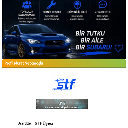
Profil Murat Neccaroğlu
STF Üyesi
Usertitle: