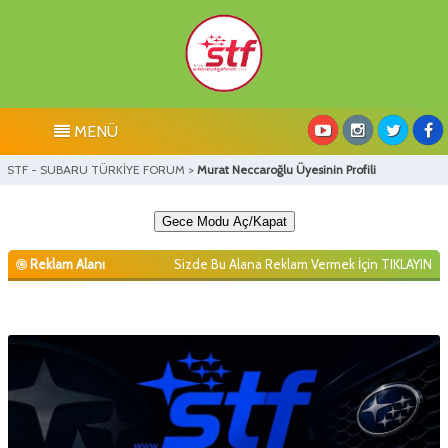
MENÜ
STF - SUBARU TÜRKİYE FORUM
>
Murat Neccaroğlu Üyesinin Profili
Gece Modu Aç/Kapat
Reklam Alanı
Sizde Bu Alana Reklam Vermek İçin
TIKLAYIN