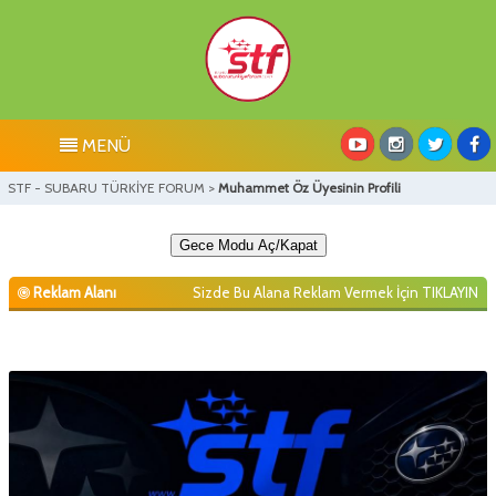
MENÜ
STF - SUBARU TÜRKİYE FORUM
>
Muhammet Öz Üyesinin Profili
Gece Modu Aç/Kapat
Reklam Alanı
Sizde Bu Alana Reklam Vermek İçin
TIKLAYIN