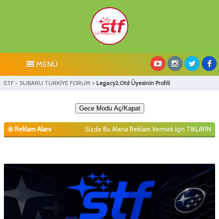
MENÜ
STF - SUBARU TÜRKİYE FORUM
>
Legacy2.0td Üyesinin Profili
Gece Modu Aç/Kapat
Reklam Alanı
Sizde Bu Alana Reklam Vermek İçin
TIKLAYIN