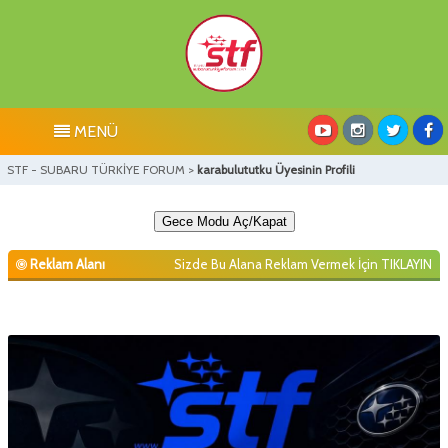
MENÜ
STF - SUBARU TÜRKİYE FORUM
>
karabulututku Üyesinin Profili
Gece Modu Aç/Kapat
Reklam Alanı
Sizde Bu Alana Reklam Vermek İçin
TIKLAYIN