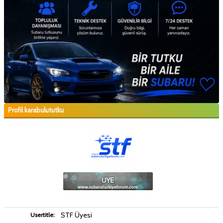
Profil karabulututku
STF Üyesi
Usertitle: