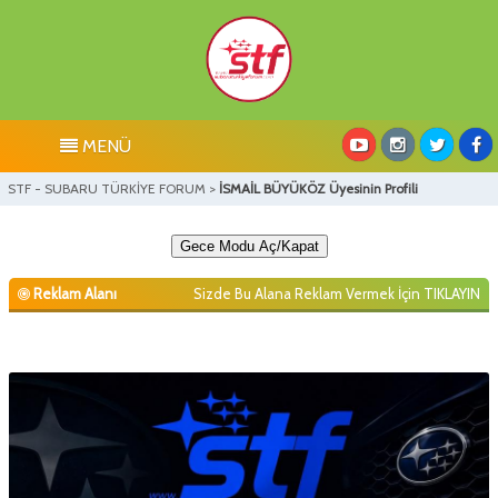
MENÜ
STF - SUBARU TÜRKİYE FORUM
>
İSMAİL BÜYÜKÖZ Üyesinin Profili
Gece Modu Aç/Kapat
Reklam Alanı
Sizde Bu Alana Reklam Vermek İçin
TIKLAYIN