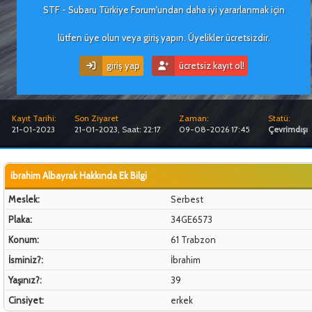
STF - Subaru Türkiye Forum'undan daha iyi yararlanmak için
lütfen üye olun veya giriş yapın. Üyelikler ücretsizdir.
giriş yap
ücretsiz kayıt ol!
Kayıt Tarihi:
Son Ziyaret
Zaman:
Statü:
21-01-2023
21-01-2023, Saat: 22:17
09-08-2026 17:45
Çevrimdışı
ibrahim Albayrak Hakkında Ek Bilgi
Meslek:
Serbest
Plaka:
34GE6573
Konum:
61 Trabzon
İsminiz?:
İbrahim
Yaşınız?:
39
Cinsiyet:
erkek