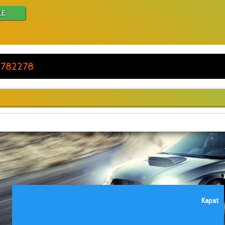
LE
 782278
Kapat