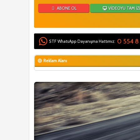
ABONE OL
VİDEOYU TAM İZ
0 554 8
STF WhatsApp Dayanışma Hattımız:
Reklam Alanı