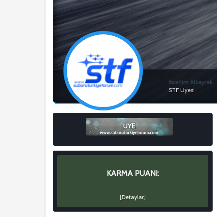
ibrahim Albayrak
STF Üyesi
KARMA PUANI:
0
[
Detaylar
]