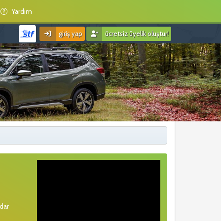
Yardım
giriş yap
ücretsiz üyelik oluştur!
rdar