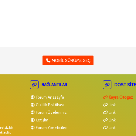
MOBIL SÜRÜME GEÇ
BAĞLANTILAR
DOST SITE
Forum Anasayfa
Kayra Otogaz
Gizlilik Politikası
Link
Forum Üyelerimiz
Link
İletişim
Link
Forum Yöneticileri
Link
etsiz bir
ektedir.