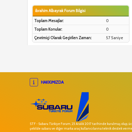
ibrahim Albayrak Forum Bilgisi
Toplam Mesajlar:
0
Toplam Konular:
0
Çevrimiçi Olarak Geçirilen Zaman:
57 Saniye
HAKKIMIZDA
STF - Subaru Türkiye Forum, 25 Aralık 2017 tarihinde kurulmuş olup, ücr
şekilde subaru ve diğer marka araç kullanıcılarına teknik destek verm