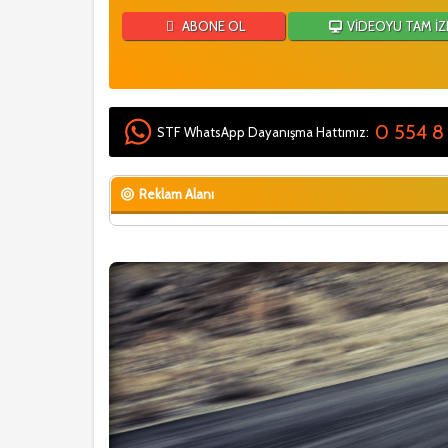
ABONE OL
VİDEOYU TAM İZ
0 554 8
STF WhatsApp Dayanışma Hattımız:
Reklam Alanı