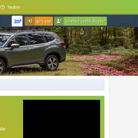
Yardım
giriş yap
ücretsiz üyelik oluştur!
rdar