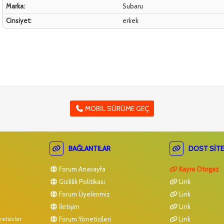
Marka:
Subaru
Cinsiyet:
erkek
MOBIL SÜRÜME GEÇ
BAĞLANTILAR
DOST SITE
Forum Anasayfa
Kayra Otogaz
Gizlilik Politikası
Link
Forum Üyelerimiz
Link
İletişim
Link
Forum Yöneticileri
Link
etsiz bir