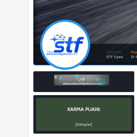
goksuoto
Kayı
STF Üyesi
21-
KARMA PUANI:
0
[
Detaylar
]