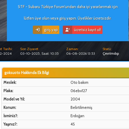
STF - Subaru Türkiye Forum'undan daha iyi yararlanmak için
lütfen üye olun veya giriş yapın. Üyelikler ücretsizdir.
giriş yap
ücretsiz kayıt ol!
t Tarihi:
Son Ziyaret
Zaman:
Statü:
12-2024
03-10-2025, Saat: 10:35
06-08-2026 13:53
Çevrimdışı
goksuoto Hakkında Ek Bilgi
Meslek:
Oto bakım
Plaka:
06ebv127
Model ve Yıl:
2004
Konum:
Belirtilmemiş
İsminiz?:
Erdoğan
Yaşınız?:
45