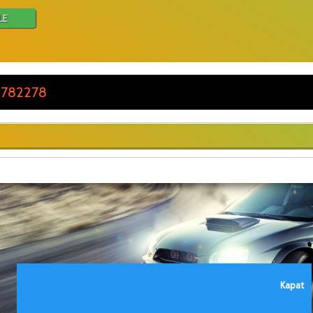
LE
 782278
Kapat