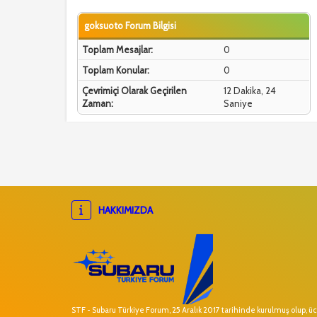
goksuoto Forum Bilgisi
Toplam Mesajlar:
0
Toplam Konular:
0
Çevrimiçi Olarak Geçirilen
12 Dakika, 24
Zaman:
Saniye
HAKKIMIZDA
STF - Subaru Türkiye Forum, 25 Aralık 2017 tarihinde kurulmuş olup, ücr