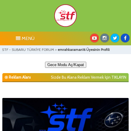
MENÜ
STF - SUBARU TÜRKİYE FORUM
>
emrahkaraman16 Üyesinin Profili
Gece Modu Aç/Kapat
Reklam Alanı
Sizde Bu Alana Reklam Vermek İçin
TIKLAYIN