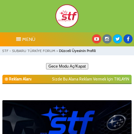
MENÜ
STF - SUBARU TÜRKİYE FORUM
>
Düzceli Üyesinin Profili
Gece Modu Aç/Kapat
Reklam Alanı
Sizde Bu Alana Reklam Vermek İçin
TIKLAYIN