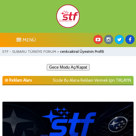
MENÜ
STF - SUBARU TÜRKİYE FORUM
>
cenkcakiral Üyesinin Profili
Gece Modu Aç/Kapat
Reklam Alanı
Sizde Bu Alana Reklam Vermek İçin
TIKLAYIN