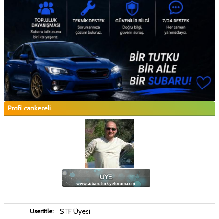
Profil cankeceli
STF Üyesi
Usertitle: