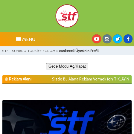
MENÜ
STF - SUBARU TÜRKİYE FORUM
>
cankeceli Üyesinin Profili
Gece Modu Aç/Kapat
Reklam Alanı
Sizde Bu Alana Reklam Vermek İçin
TIKLAYIN