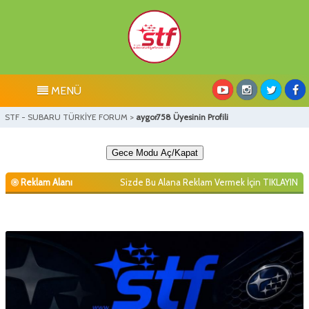
MENÜ
STF - SUBARU TÜRKİYE FORUM
>
aygor758 Üyesinin Profili
Gece Modu Aç/Kapat
Reklam Alanı
Sizde Bu Alana Reklam Vermek İçin
TIKLAYIN