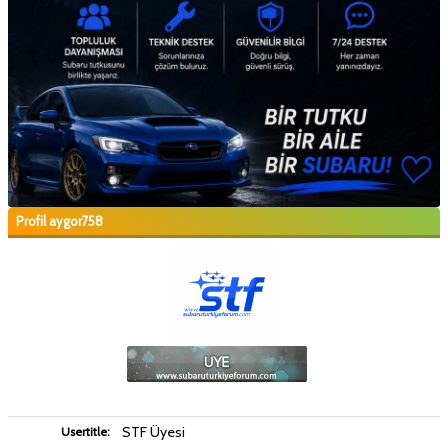
Profil aygor758
STF Üyesi
Usertitle: