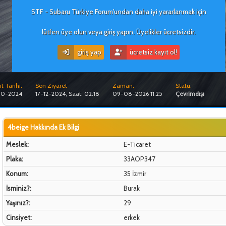
STF - Subaru Türkiye Forum'undan daha iyi yararlanmak için
lütfen üye olun veya giriş yapın. Üyelikler ücretsizdir.
giriş yap
ücretsiz kayıt ol!
t Tarihi:
Son Ziyaret
Zaman:
Statü:
10-2024
17-12-2024, Saat: 02:18
09-08-2026 11:25
Çevrimdışı
4beige Hakkında Ek Bilgi
Meslek:
E-Ticaret
Plaka:
33AOP347
Konum:
35 İzmir
İsminiz?:
Burak
Yaşınız?:
29
Cinsiyet:
erkek