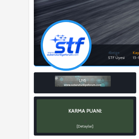
4beige
Kayı
STF Üyesi
15-
KARMA PUANI:
0
[
Detaylar
]