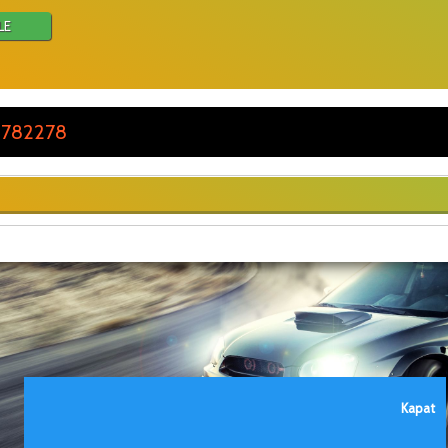
LE
 782278
Kapat