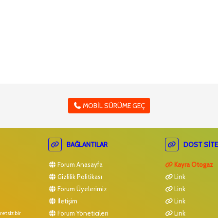
MOBIL SÜRÜME GEÇ
BAĞLANTILAR
DOST SITE
Forum Anasayfa
Kayra Otogaz
Gizlilik Politikası
Link
Forum Üyelerimiz
Link
İletişim
Link
Forum Yöneticileri
Link
etsiz bir