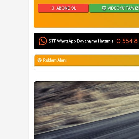
ABONE OL
VİDEOYU TAM İZ
0 554 8
STF WhatsApp Dayanışma Hattımız:
Reklam Alanı