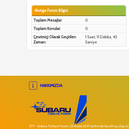
4beige Forum Bilgisi
Toplam Mesajlar:
0
Toplam Konular:
0
Çevrimiçi Olarak Geçirilen
1 Saat, 11 Dakika, 45
Zaman:
Saniye
HAKKIMIZDA
STF - Subaru Türkiye Forum, 25 Aralık 2017 tarihinde kurulmuş olup, ücr