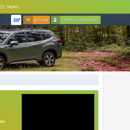
Yardım
giriş yap
ücretsiz üyelik oluştur!
rdar