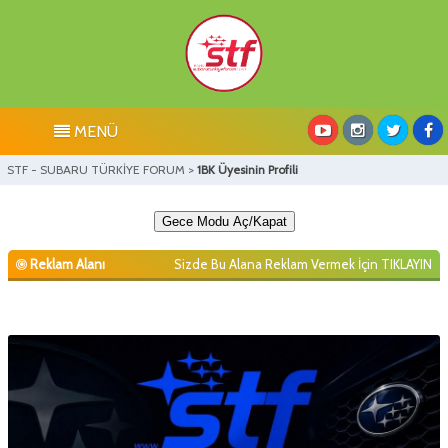
MENÜ
STF - SUBARU TÜRKİYE FORUM
>
1BK Üyesinin Profili
Gece Modu Aç/Kapat
Reklam Alanı
Sizde Bu Alana Reklam Vermek İçin
TIKLAYIN